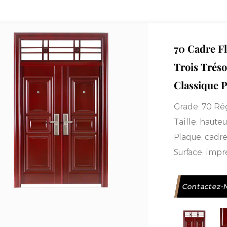
70 Cadre Fl
Trois Tréso
Classique P
Grade:
70 Rég
Taille:
hauteu
Plaque:
cadre 
Surface:
impre
cuivre/moulag
Charnière:
Ch
Contactez-
drapeau/char
Cadre de por