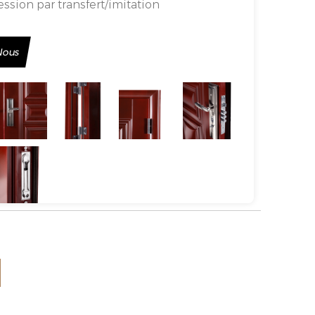
ssion par transfert/imitation
e par pulvérisation
arnière ouverte/charnière cachée
Nous
te:
70 cadre dentelle triangulaire 115
férieur en acier inoxydable 0,6/201 acier
7/cadre inférieur en fer brut 0,5
e [Motif arbre laminé à
ionnel] Ventilateur [Motif arbre laminé à
tionnel]
32#/38#
uction :
Hubei Xianning
 taille façonnée et d'autres besoins
, veuillez contacter le service client de
éphone de conseil : 4008828710.