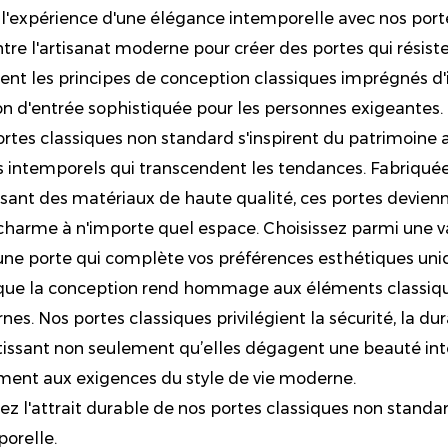
 l'expérience d'une élégance intemporelle avec nos porte
tre l'artisanat moderne pour créer des portes qui résist
ent les principes de conception classiques imprégnés d'
on d'entrée sophistiquée pour les personnes exigeantes.
rtes classiques non standard s'inspirent du patrimoine a
s intemporels qui transcendent les tendances. Fabriquées
lisant des matériaux de haute qualité, ces portes devien
charme à n'importe quel espace. Choisissez parmi une va
une porte qui complète vos préférences esthétiques uni
que la conception rend hommage aux éléments classiques
es. Nos portes classiques privilégient la sécurité, la dura
issant non seulement qu’elles dégagent une beauté int
ent aux exigences du style de vie moderne.
z l'attrait durable de nos portes classiques non standar
orelle.