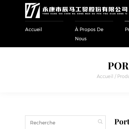
Accueil
À Propos De
P
Nous
POR
Accueil
/
Produ
Port