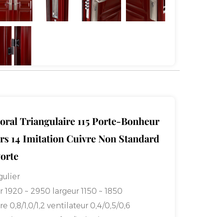
férieur en acier inoxydable 0,6/201 en acier
,7
re [modèle d'arbre laminé à
ionnel] ventilateur [modèle d'arbre laminé
ntionnel].
32#/38#
uction :
Hubei Xianning
 taille façonnée et d'autres besoins
, veuillez contacter le service client de
oral Triangulaire 115 Porte-Bonheur
éphone de conseil : 4008828710.
rs 14 Imitation Cuivre Non Standard
orte
ulier
r 1920 ~ 2950 largeur 1150 ~ 1850
re 0,8/1,0/1,2 ventilateur 0,4/0,5/0,6