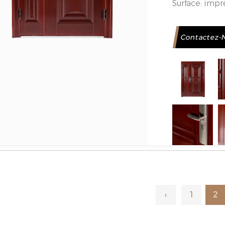
Surface:
impre
cuivre/moulag
Charnière:
ch
Contactez-
Cadre de por
Bas:
cadre in
inoxydable 0,
Matériel:
Cadr
froid/convent
froid/conven
Verrouillage:
Base de prod
Note:
Pour la
personnalisés
‹
1
2
conseil, tél