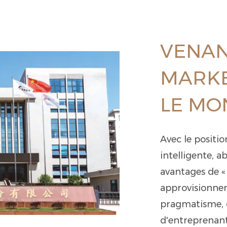
VENAN
MARKE
LE MO
Avec le positi
intelligente, ab
avantages de « 
approvisionnem
pragmatisme, d
d'entreprenant