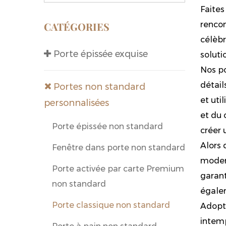
Faites
CATÉGORIES
rencon
célèbr
Porte épissée exquise
soluti
Nos po
détail
Portes non standard
et uti
personnalisées
et du 
Porte épissée non standard
créer 
Alors 
Fenêtre dans porte non standard
modern
Porte activée par carte Premium
garant
non standard
égalem
Porte classique non standard
Adopte
intemp