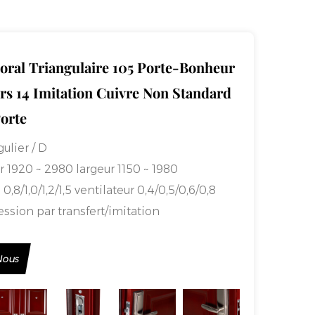
oral Triangulaire 105 Porte-Bonheur
rs 14 Imitation Cuivre Non Standard
orte
ulier / D
r 1920 ~ 2980 largeur 1150 ~ 1980
0,8/1,0/1,2/1,5 ventilateur 0,4/0,5/0,6/0,8
ssion par transfert/imitation
e par pulvérisation
arnière ouverte/charnière
Nous
nière dissimulée
te:
70 cadre dentelle triangulaire 105