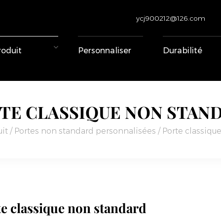
ycj900212@126.com
roduit
Personnaliser
Durabilité
TE CLASSIQUE NON STAN
it
/
Portes non standard personnalisées
/
Porte classiqu
e classique non standard