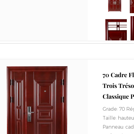
Bas:
Cadre in
inoxydable 0
Matériel:
cad
froid/convent
à froid/conve
Verrouillage:
Base de prod
Note:
Pour la
personnalisés
70 Cadre Fl
conseil, tél
Trois Tréso
Classique P
Grade:
70 Rég
Taille:
hauteu
Panneau:
cad